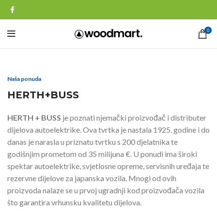
0
Naša ponuda
HERTH+BUSS
HERTH + BUSS
je poznati njemački proizvođač i distributer
dijelova autoelektrike. Ova tvrtka je nastala 1925. godine i do
danas je narasla u priznatu tvrtku s 200 djelatnika te
godišnjim prometom od 35 milijuna €. U ponudi ima široki
spektar autoelektrike, svjetlosne opreme, servisnih uređaja te
rezervne dijelove za japanska vozila. Mnogi od ovih
proizvoda nalaze se u prvoj ugradnji kod proizvođača vozila
što garantira vrhunsku kvalitetu dijelova.