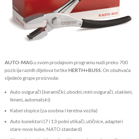
AUTO-MAG
u svom prodajnom programu nudi preko 700
pozicija raznih dijelova tvrtke
HERTH+BUSS
. On obuhvaća
sljedeće grupe proizvoda:
Auto osigurači (keramički, ubodni, mini osigurači, stakleni,
limeni, automatski)
Kabel stopice (za osobna i teretna vozila)
Auto konektori (7 i 13-polni utikači, utičnice, adapteri
stare-nove kuke, NATO standard)