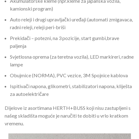
Akumulatorske kleme (npr.kleme za japanska vozila,
kamionski program)
Auto releji i drugi upravljački uređaji (automati zmigavaca,
radni releji, releji peri-briši
Prekidači – potezni, na 3 pozicije, start gumbi,brave
paljenja
Svjetlosna oprema (za teretna vozila), LED markireri, radne
lampe
Obujmice (NORMA), PVC vezice, 3M Spojnice kablova
Ispitivači napona, glikometri, stabilizatori napona, kliješta
za autoelektričare
Dijelove iz asortimana HERTH+BUSS koji nisu zastupljeni s
našeg skladišta moguće je naručiti te dobiti u vrlo kratkom
vremenu.