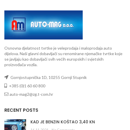
Osnovna djelatnost tvrtke je veleprodaja i maloprodaja auto
dijelova. Naši glavni dobavljači su renomirane njemačke tvrtke koje
se javljaju kao dobavljači svih većih europskih i svjetskih
proizvođača vozila.
Gornjostupnička 1D, 10255 Gornji Stupnik
+385 (0)1 60 60 800
auto-mag2@zg.t-com.hr
RECENT POSTS
KAD JE BENZIN KOŠTAO 3,40 KN