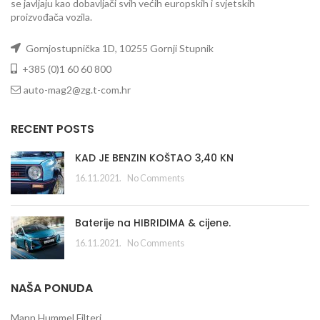
se javljaju kao dobavljači svih većih europskih i svjetskih
proizvođača vozila.
Gornjostupnička 1D, 10255 Gornji Stupnik
+385 (0)1 60 60 800
auto-mag2@zg.t-com.hr
RECENT POSTS
KAD JE BENZIN KOŠTAO 3,40 KN
16.11.2021.
No Comments
Baterije na HIBRIDIMA & cijene.
16.11.2021.
No Comments
NAŠA PONUDA
Mann Hummel Filteri