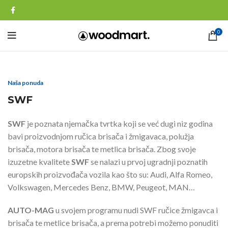
0
Naša ponuda
SWF
SWF
je poznata njemačka tvrtka koji se već dugi niz godina
bavi proizvodnjom ručica brisača i žmigavaca, polužja
brisača, motora brisača te metlica brisača. Zbog svoje
izuzetne kvalitete
SWF
se nalazi u prvoj ugradnji poznatih
europskih proizvođača vozila kao što su: Audi, Alfa Romeo,
Volkswagen, Mercedes Benz, BMW, Peugeot, MAN…
AUTO-MAG
u svojem programu nudi SWF ručice žmigavca i
brisača te metlice brisača, a prema potrebi možemo ponuditi